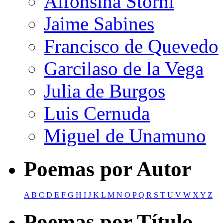
Alfonsina Storni
Jaime Sabines
Francisco de Quevedo
Garcilaso de la Vega
Julia de Burgos
Luis Cernuda
Miguel de Unamuno
Poemas por Autor
A
B
C
D
E
F
G
H
I
J
K
L
M
N
O
P
Q
R
S
T
U
V
W
X
Y
Z
Poemas por Título