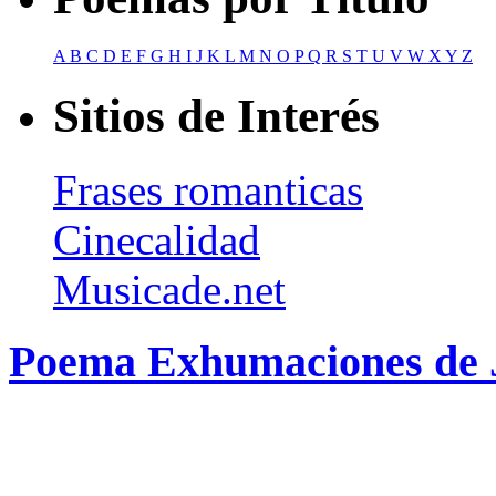
A
B
C
D
E
F
G
H
I
J
K
L
M
N
O
P
Q
R
S
T
U
V
W
X
Y
Z
Sitios de Interés
Frases romanticas
Cinecalidad
Musicade.net
Poema Exhumaciones de 