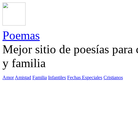
Poemas
Mejor sitio de poesías para
y familia
Amor
Amistad
Familia
Infantiles
Fechas Especiales
Cristianos