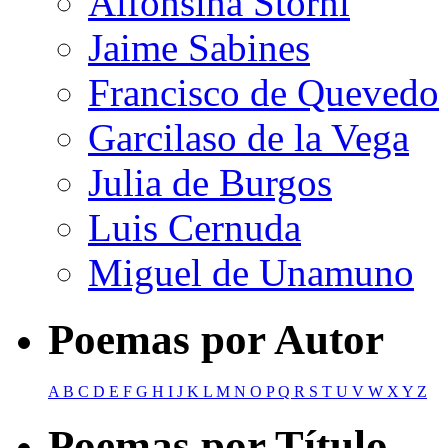
Alfonsina Storni
Jaime Sabines
Francisco de Quevedo
Garcilaso de la Vega
Julia de Burgos
Luis Cernuda
Miguel de Unamuno
Poemas por Autor
A
B
C
D
E
F
G
H
I
J
K
L
M
N
O
P
Q
R
S
T
U
V
W
X
Y
Z
Poemas por Título