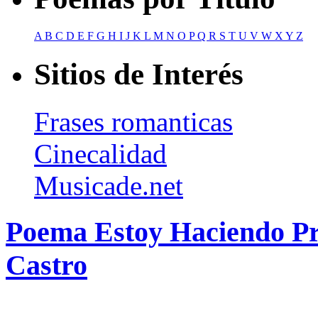
A
B
C
D
E
F
G
H
I
J
K
L
M
N
O
P
Q
R
S
T
U
V
W
X
Y
Z
Sitios de Interés
Frases romanticas
Cinecalidad
Musicade.net
Poema Estoy Haciendo Pr
Castro