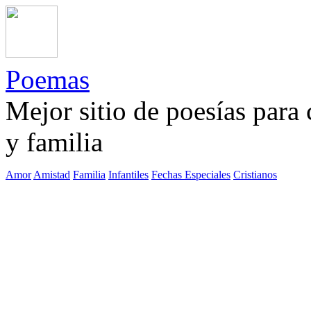
Poemas
Mejor sitio de poesías para
y familia
Amor
Amistad
Familia
Infantiles
Fechas Especiales
Cristianos