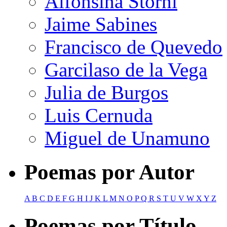
Alfonsina Storni
Jaime Sabines
Francisco de Quevedo
Garcilaso de la Vega
Julia de Burgos
Luis Cernuda
Miguel de Unamuno
Poemas por Autor
A
B
C
D
E
F
G
H
I
J
K
L
M
N
O
P
Q
R
S
T
U
V
W
X
Y
Z
Poemas por Título