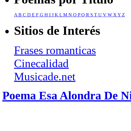
A
B
C
D
E
F
G
H
I
J
K
L
M
N
O
P
Q
R
S
T
U
V
W
X
Y
Z
Sitios de Interés
Frases romanticas
Cinecalidad
Musicade.net
Poema Esa Alondra De Ni