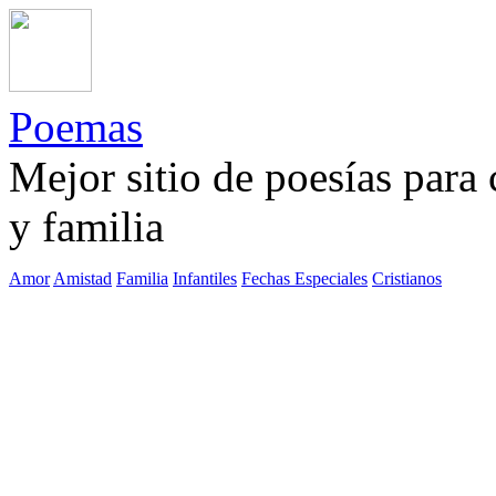
Poemas
Mejor sitio de poesías para
y familia
Amor
Amistad
Familia
Infantiles
Fechas Especiales
Cristianos