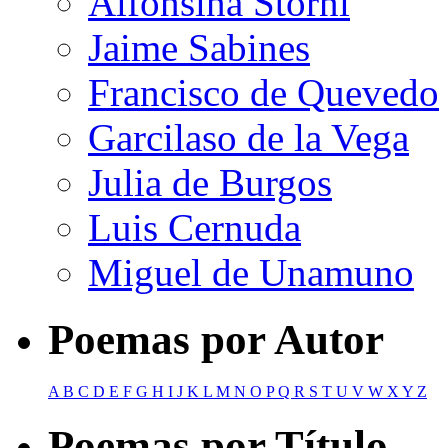
Alfonsina Storni
Jaime Sabines
Francisco de Quevedo
Garcilaso de la Vega
Julia de Burgos
Luis Cernuda
Miguel de Unamuno
Poemas por Autor
A
B
C
D
E
F
G
H
I
J
K
L
M
N
O
P
Q
R
S
T
U
V
W
X
Y
Z
Poemas por Título