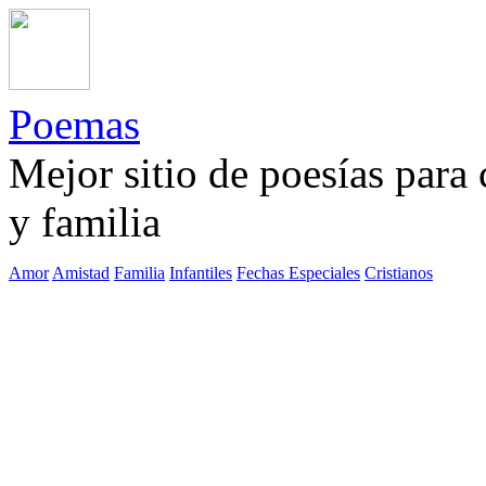
Poemas
Mejor sitio de poesías para
y familia
Amor
Amistad
Familia
Infantiles
Fechas Especiales
Cristianos