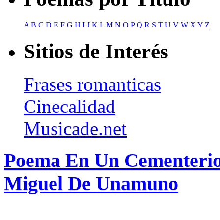
A
B
C
D
E
F
G
H
I
J
K
L
M
N
O
P
Q
R
S
T
U
V
W
X
Y
Z
Sitios de Interés
Frases romanticas
Cinecalidad
Musicade.net
Poema En Un Cementerio 
Miguel De Unamuno