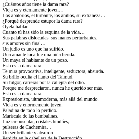
¿Cuántos años tiene la dama rara?
Vieja es y eternamente joven…
Los abalorios, el turbante, los anillos, su extrañeza…
¿Porqué desprende estupor la dama rara?
Óyela hablar.
Cuanto tú has sido la esquina de la vida…
Sus palabras dislocadas, sus manos perturbantes,
sus amores sin final…
Un judío es uno que ha sufrido.
Una amante loca fue una niña herida.
Un maya el habitante de un pozo.
Esta es la dama rara.
Te mira provocativa, inteligente, seductora, absurda.
Su brillo oculta el llanto del Talmud.
Su fulgor, carreras por la callejita del odio.
Porque me despreciaron, nunca he querido ser más.
Esta es la dama rara.
Expresionista, ultramoderna, más allá del mundo.
Vieja es y enormemente joven.
Paladina de todo lo perdido.
Mariscala de las bambalinas.
Luz crepuscular, cristales hindúes,
pulseras de Cachemira…
Un ser brillante y absurdo.
Perdida en la cabellera de la Destrucción