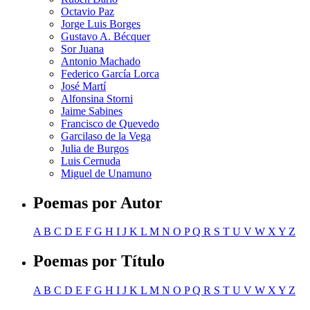
Octavio Paz
Jorge Luis Borges
Gustavo A. Bécquer
Sor Juana
Antonio Machado
Federico García Lorca
José Martí
Alfonsina Storni
Jaime Sabines
Francisco de Quevedo
Garcilaso de la Vega
Julia de Burgos
Luis Cernuda
Miguel de Unamuno
Poemas por Autor
A
B
C
D
E
F
G
H
I
J
K
L
M
N
O
P
Q
R
S
T
U
V
W
X
Y
Z
Poemas por Título
A
B
C
D
E
F
G
H
I
J
K
L
M
N
O
P
Q
R
S
T
U
V
W
X
Y
Z