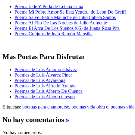
Poema Jade Y Perla de Leticia Luna
Poema Mi Pobre Amor Se Está Yendo.. de Leon De Greiff
Poema Salve! Patria Malinche de Julio Iraheta Santos
Poema Al Filo De Las Noches de Julio Aumente
Poema El Arca De Los Sueños (65) de Juana Rosa Pita
Poema Conjuro de Juan Ramón Mansilla
Mas Poetas Para Disfrutar
Poemas de Luis Antonio Chávez
Poemas de Luis Álvarez Piner
Poemas de Luis Alvarenga
Poemas de Luis Alfredo Arango
Poemas de Luis Alberto De Cuenca
Poemas de Luis Alberto Crespo
Etiquetas:
poemas para enamorarse
,
poemas vida obra e
,
poemas vida 
No hay comentarios
»
No hay comentarios.