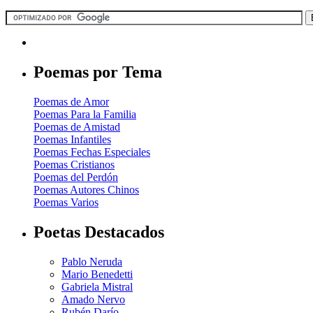
Poemas por Tema
Poemas de Amor
Poemas Para la Familia
Poemas de Amistad
Poemas Infantiles
Poemas Fechas Especiales
Poemas Cristianos
Poemas del Perdón
Poemas Autores Chinos
Poemas Varios
Poetas Destacados
Pablo Neruda
Mario Benedetti
Gabriela Mistral
Amado Nervo
Rubén Darío