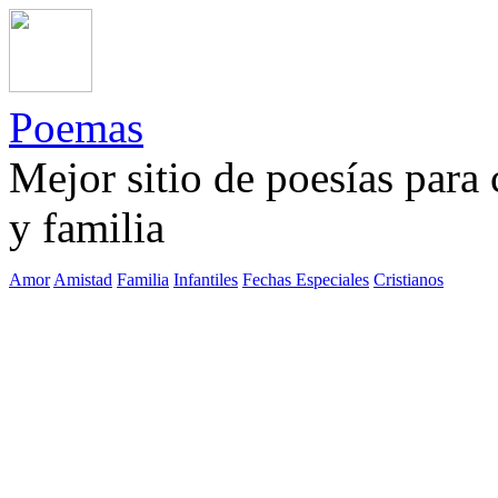
Poemas
Mejor sitio de poesías para
y familia
Amor
Amistad
Familia
Infantiles
Fechas Especiales
Cristianos