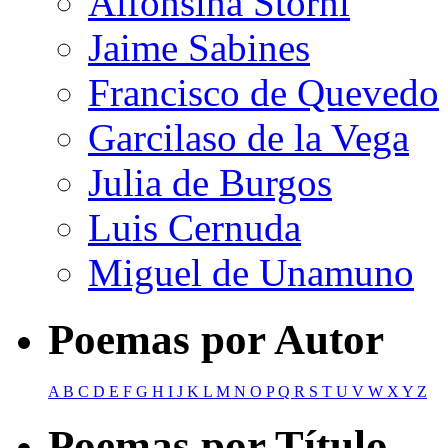
Alfonsina Storni
Jaime Sabines
Francisco de Quevedo
Garcilaso de la Vega
Julia de Burgos
Luis Cernuda
Miguel de Unamuno
Poemas por Autor
A
B
C
D
E
F
G
H
I
J
K
L
M
N
O
P
Q
R
S
T
U
V
W
X
Y
Z
Poemas por Título