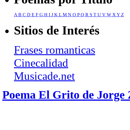
A
B
C
D
E
F
G
H
I
J
K
L
M
N
O
P
Q
R
S
T
U
V
W
X
Y
Z
Sitios de Interés
Frases romanticas
Cinecalidad
Musicade.net
Poema El Grito de Jorge