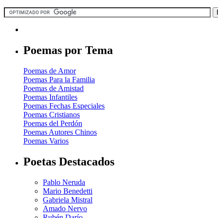
Poemas por Tema
Poemas de Amor
Poemas Para la Familia
Poemas de Amistad
Poemas Infantiles
Poemas Fechas Especiales
Poemas Cristianos
Poemas del Perdón
Poemas Autores Chinos
Poemas Varios
Poetas Destacados
Pablo Neruda
Mario Benedetti
Gabriela Mistral
Amado Nervo
Rubén Darío