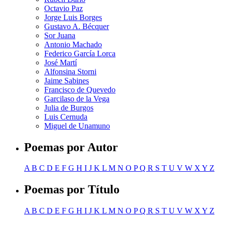
Octavio Paz
Jorge Luis Borges
Gustavo A. Bécquer
Sor Juana
Antonio Machado
Federico García Lorca
José Martí
Alfonsina Storni
Jaime Sabines
Francisco de Quevedo
Garcilaso de la Vega
Julia de Burgos
Luis Cernuda
Miguel de Unamuno
Poemas por Autor
A
B
C
D
E
F
G
H
I
J
K
L
M
N
O
P
Q
R
S
T
U
V
W
X
Y
Z
Poemas por Título
A
B
C
D
E
F
G
H
I
J
K
L
M
N
O
P
Q
R
S
T
U
V
W
X
Y
Z