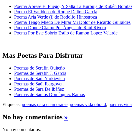
Poema Ábrese El Fuego, Y Salta La Burbuja de Rubén Bonifa
Poema El Vanidoso de Roque Dalton Garcia
Poema Aria Verde (i) de Rodolfo Hinostroza
Poema Tengo Miedo De Mirar Mi Dolor de Ricardo Güiraldes
Poema Donde Clamo Por Ángela de Raúl Rivero
Poema Por Este Sobrio Estilo de Ramon Lopez Velarde
Mas Poetas Para Disfrutar
Poemas de Serafín Quiteño
Poemas de Serafín J. García
Poemas de Saúl Yurkievich
Poemas de Saúl Ibargoyen
Poemas de Sara De Ibáñez
Poemas de Santos Domínguez Ramos
Etiquetas:
poemas para enamorarse
,
poemas vida obra d
,
poemas vida 
No hay comentarios
»
No hay comentarios.