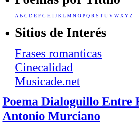
A
B
C
D
E
F
G
H
I
J
K
L
M
N
O
P
Q
R
S
T
U
V
W
X
Y
Z
Sitios de Interés
Frases romanticas
Cinecalidad
Musicade.net
Poema Dialoguillo Entre
Antonio Murciano