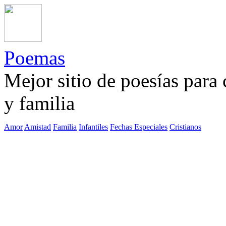
Poemas
Mejor sitio de poesías para
y familia
Amor
Amistad
Familia
Infantiles
Fechas Especiales
Cristianos