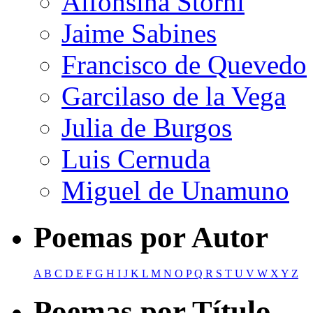
Alfonsina Storni
Jaime Sabines
Francisco de Quevedo
Garcilaso de la Vega
Julia de Burgos
Luis Cernuda
Miguel de Unamuno
Poemas por Autor
A
B
C
D
E
F
G
H
I
J
K
L
M
N
O
P
Q
R
S
T
U
V
W
X
Y
Z
Poemas por Título