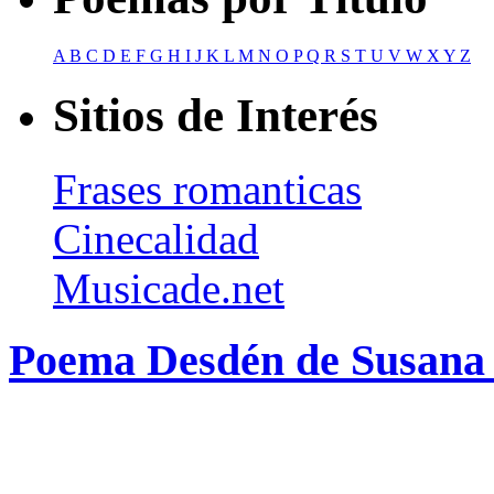
A
B
C
D
E
F
G
H
I
J
K
L
M
N
O
P
Q
R
S
T
U
V
W
X
Y
Z
Sitios de Interés
Frases romanticas
Cinecalidad
Musicade.net
Poema Desdén de Susana