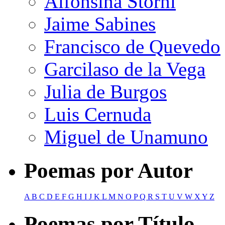
Alfonsina Storni
Jaime Sabines
Francisco de Quevedo
Garcilaso de la Vega
Julia de Burgos
Luis Cernuda
Miguel de Unamuno
Poemas por Autor
A
B
C
D
E
F
G
H
I
J
K
L
M
N
O
P
Q
R
S
T
U
V
W
X
Y
Z
Poemas por Título