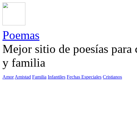
Poemas
Mejor sitio de poesías para
y familia
Amor
Amistad
Familia
Infantiles
Fechas Especiales
Cristianos