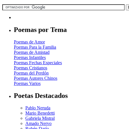
Poemas por Tema
Poemas de Amor
Poemas Para la Familia
Poemas de Amistad
Poemas Infantiles
Poemas Fechas Especiales
Poemas Cristianos
Poemas del Perdón
Poemas Autores Chinos
Poemas Varios
Poetas Destacados
Pablo Neruda
Mario Benedetti
Gabriela Mistral
Amado Nervo
Rubén Darío