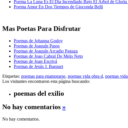
Poema La Luna Es El Día Incendiado Bajo El Árbol de Gloria
Poema Amor En Dos Tiempos de Gioconda Belli
Mas Poetas Para Disfrutar
Poemas de Johanna Godoy
Poemas de Joaquín Pasos
Poemas de Joaquín Arcadio Pagaza
Poemas de Joao Cabral De Melo Neto
Poemas de Joan Escrivá
Poemas de Jesús J. Barquet
Etiquetas:
poemas para enamorarse
,
poemas vida obra d
,
poemas vida 
Los visitantes encontraron esta página buscando:
poemas del exilio
No hay comentarios
»
No hay comentarios.