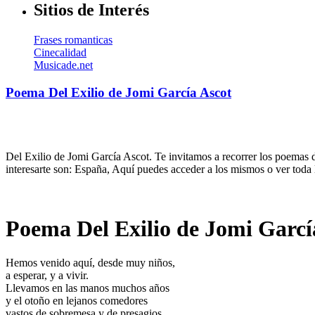
Sitios de Interés
Frases romanticas
Cinecalidad
Musicade.net
Poema Del Exilio de Jomi García Ascot
Del Exilio de Jomi García Ascot. Te invitamos a recorrer los poemas 
interesarte son: España, Aquí puedes acceder a los mismos o ver toda
Poema Del Exilio de Jomi Garcí
Hemos venido aquí, desde muy niños,
a esperar, y a vivir.
Llevamos en las manos muchos años
y el otoño en lejanos comedores
vastos de sobremesa y de presagios.