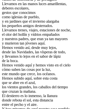
Llevamos en las manos luces amarillentas,
deberes escolares,
gestos que conocimos
como iglesias de pueblo,
y en jardines que el invierno alargaba
los pequeños amigos desterrados.
Llevamos trenes, viajes, estaciones de noche,
el olor del hollín y vidrios empañados
y nuestros padres, que eran ya tan mayores
y murieron tan jóvenes aquí.
Hemos venido así, desde muy lejos,
desde las Navidades, las vísperas de todo,
y llevamos lo lejos en el sabor de lápiz
de la boca.
Hemos venido aquí y hemos visto en el cielo
cómo suben las cosas por la luz,
este mundo que crece, los océanos.
Hemos subido aquí, sobre esta costa
que se abre en el azul,
los vientos grandes, los caballos del tiempo
que cruzan la mañana.
El destierro es lo inmenso, la llanura
donde rebota el sol, esta distancia
entre el pecho y el aire.
Y hoy miramos de aquí nuestra casa perdida