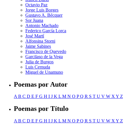
Octavio Paz
Jorge Luis Borges
Gustavo A. Bécquer
Sor Juana
Antonio Machado
Federico García Lorca
José Martí
Alfonsina Storni
Jaime Sabines
Francisco de Quevedo
Garcilaso de la Vega
Julia de Burgos
Luis Cernuda
Miguel de Unamuno
Poemas por Autor
A
B
C
D
E
F
G
H
I
J
K
L
M
N
O
P
Q
R
S
T
U
V
W
X
Y
Z
Poemas por Título
A
B
C
D
E
F
G
H
I
J
K
L
M
N
O
P
Q
R
S
T
U
V
W
X
Y
Z