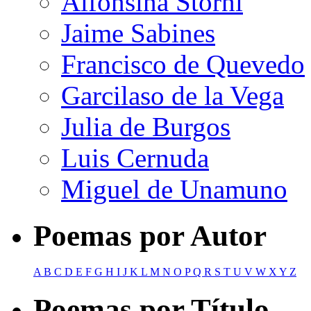
Alfonsina Storni
Jaime Sabines
Francisco de Quevedo
Garcilaso de la Vega
Julia de Burgos
Luis Cernuda
Miguel de Unamuno
Poemas por Autor
A
B
C
D
E
F
G
H
I
J
K
L
M
N
O
P
Q
R
S
T
U
V
W
X
Y
Z
Poemas por Título