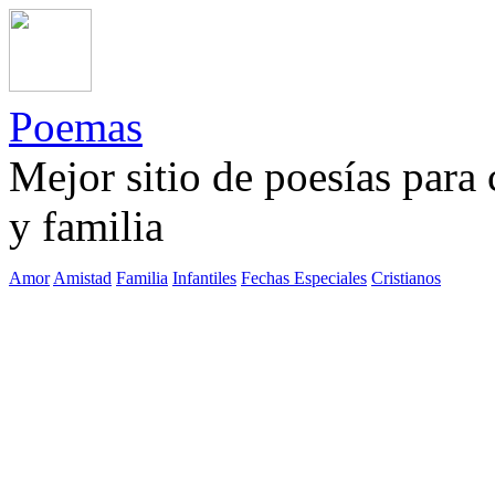
Poemas
Mejor sitio de poesías para
y familia
Amor
Amistad
Familia
Infantiles
Fechas Especiales
Cristianos