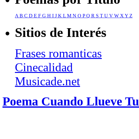
A
B
C
D
E
F
G
H
I
J
K
L
M
N
O
P
Q
R
S
T
U
V
W
X
Y
Z
Sitios de Interés
Frases romanticas
Cinecalidad
Musicade.net
Poema Cuando Llueve Tu