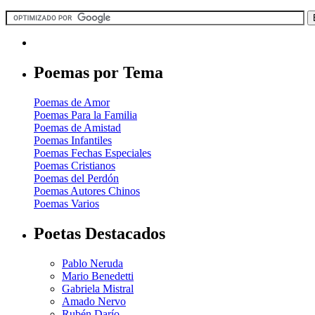
Poemas por Tema
Poemas de Amor
Poemas Para la Familia
Poemas de Amistad
Poemas Infantiles
Poemas Fechas Especiales
Poemas Cristianos
Poemas del Perdón
Poemas Autores Chinos
Poemas Varios
Poetas Destacados
Pablo Neruda
Mario Benedetti
Gabriela Mistral
Amado Nervo
Rubén Darío