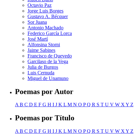
Octavio Paz
Jorge Luis Borges
Gustavo A. Bécquer
Sor Juana
Antonio Machado
Federico García Lorca
José Martí
Alfonsina Storni
Jaime Sabines
Francisco de Quevedo
Garcilaso de la Vega
Julia de Burgos
Luis Cernuda
Miguel de Unamuno
Poemas por Autor
A
B
C
D
E
F
G
H
I
J
K
L
M
N
O
P
Q
R
S
T
U
V
W
X
Y
Z
Poemas por Título
A
B
C
D
E
F
G
H
I
J
K
L
M
N
O
P
Q
R
S
T
U
V
W
X
Y
Z