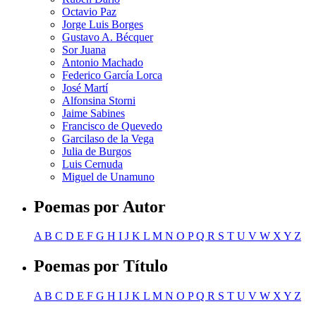
Octavio Paz
Jorge Luis Borges
Gustavo A. Bécquer
Sor Juana
Antonio Machado
Federico García Lorca
José Martí
Alfonsina Storni
Jaime Sabines
Francisco de Quevedo
Garcilaso de la Vega
Julia de Burgos
Luis Cernuda
Miguel de Unamuno
Poemas por Autor
A
B
C
D
E
F
G
H
I
J
K
L
M
N
O
P
Q
R
S
T
U
V
W
X
Y
Z
Poemas por Título
A
B
C
D
E
F
G
H
I
J
K
L
M
N
O
P
Q
R
S
T
U
V
W
X
Y
Z