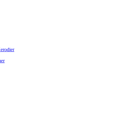
erodier
uer