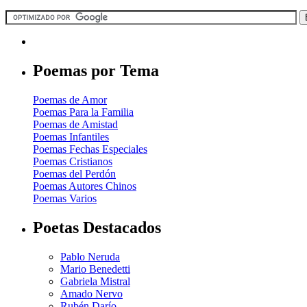
Poemas por Tema
Poemas de Amor
Poemas Para la Familia
Poemas de Amistad
Poemas Infantiles
Poemas Fechas Especiales
Poemas Cristianos
Poemas del Perdón
Poemas Autores Chinos
Poemas Varios
Poetas Destacados
Pablo Neruda
Mario Benedetti
Gabriela Mistral
Amado Nervo
Rubén Darío