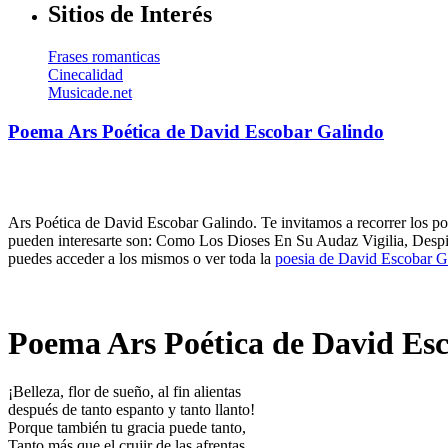
Sitios de Interés
Frases romanticas
Cinecalidad
Musicade.net
Poema Ars Poética de David Escobar Galindo
Ars Poética de David Escobar Galindo. Te invitamos a recorrer los p
pueden interesarte son: Como Los Dioses En Su Audaz Vigilia, Desp
puedes acceder a los mismos o ver toda la
poesia de David Escobar G
Poema Ars Poética de David Es
¡Belleza, flor de sueño, al fin alientas
después de tanto espanto y tanto llanto!
Porque también tu gracia puede tanto,
Tanto más que el crujir de las afrentas.