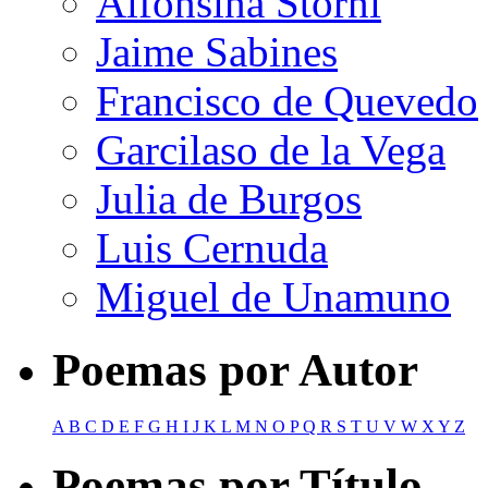
Alfonsina Storni
Jaime Sabines
Francisco de Quevedo
Garcilaso de la Vega
Julia de Burgos
Luis Cernuda
Miguel de Unamuno
Poemas por Autor
A
B
C
D
E
F
G
H
I
J
K
L
M
N
O
P
Q
R
S
T
U
V
W
X
Y
Z
Poemas por Título