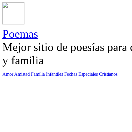
Poemas
Mejor sitio de poesías para
y familia
Amor
Amistad
Familia
Infantiles
Fechas Especiales
Cristianos