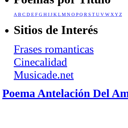
A
B
C
D
E
F
G
H
I
J
K
L
M
N
O
P
Q
R
S
T
U
V
W
X
Y
Z
Sitios de Interés
Frases romanticas
Cinecalidad
Musicade.net
Poema Antelación Del Am