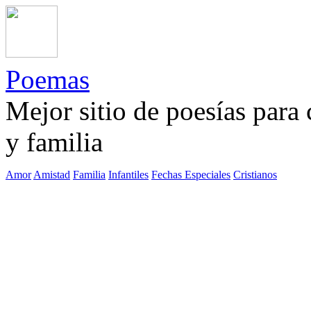
Poemas
Mejor sitio de poesías para
y familia
Amor
Amistad
Familia
Infantiles
Fechas Especiales
Cristianos