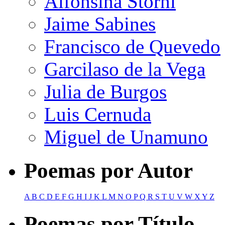
Alfonsina Storni
Jaime Sabines
Francisco de Quevedo
Garcilaso de la Vega
Julia de Burgos
Luis Cernuda
Miguel de Unamuno
Poemas por Autor
A
B
C
D
E
F
G
H
I
J
K
L
M
N
O
P
Q
R
S
T
U
V
W
X
Y
Z
Poemas por Título