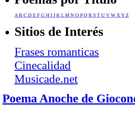
A
B
C
D
E
F
G
H
I
J
K
L
M
N
O
P
Q
R
S
T
U
V
W
X
Y
Z
Sitios de Interés
Frases romanticas
Cinecalidad
Musicade.net
Poema Anoche de Giocond