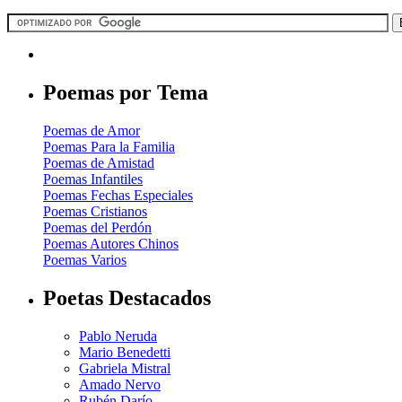
Poemas por Tema
Poemas de Amor
Poemas Para la Familia
Poemas de Amistad
Poemas Infantiles
Poemas Fechas Especiales
Poemas Cristianos
Poemas del Perdón
Poemas Autores Chinos
Poemas Varios
Poetas Destacados
Pablo Neruda
Mario Benedetti
Gabriela Mistral
Amado Nervo
Rubén Darío