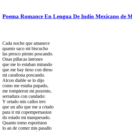
Poema Romance En Lengua De Indio Mexicano de M
Cada noche que amanece
quanto saco mi biscucho
las presco piento poscando.
Onas pillacas latrones
que me lo estaban mirando
que me bay tieso con dieso
mi carañona poscando.
Alcon diable se lo dijo
como me estaba pupado,
me rompieron mi poxento,
serradura con candado:
Y ortado mis callos tres
que un año que me a criado
para ir mi copempernasion
do estado mi marquesado.
Quanto tomo esporision
lo an de comer mis pasallo