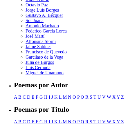
Octavio Paz
Jorge Luis Borges
Gustavo A. Bécquer
Sor Juana
Antonio Machado
Federico García Lorca
José Martí
Alfonsina Storni
Jaime Sabines
Francisco de Quevedo
Garcilaso de la Vega
Julia de Burgos
Luis Cernuda
Miguel de Unamuno
Poemas por Autor
A
B
C
D
E
F
G
H
I
J
K
L
M
N
O
P
Q
R
S
T
U
V
W
X
Y
Z
Poemas por Título
A
B
C
D
E
F
G
H
I
J
K
L
M
N
O
P
Q
R
S
T
U
V
W
X
Y
Z