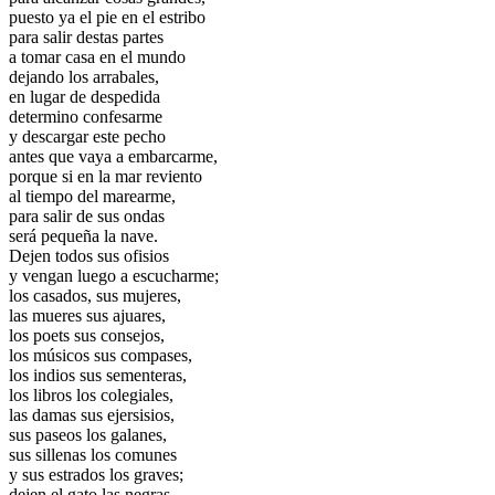
puesto ya el pie en el estribo
para salir destas partes
a tomar casa en el mundo
dejando los arrabales,
en lugar de despedida
determino confesarme
y descargar este pecho
antes que vaya a embarcarme,
porque si en la mar reviento
al tiempo del marearme,
para salir de sus ondas
será pequeña la nave.
Dejen todos sus ofisios
y vengan luego a escucharme;
los casados, sus mujeres,
las mueres sus ajuares,
los poets sus consejos,
los músicos sus compases,
los indios sus sementeras,
los libros los colegiales,
las damas sus ejersisios,
sus paseos los galanes,
sus sillenas los comunes
y sus estrados los graves;
dejen el gato las negras