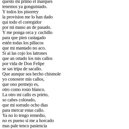
questo mi primo el marques
tenemos ya gonguistado.
Y todos los pisorrey
la provision me lo han dado
qui todo el corregidor
por mi mano an de pasado.
Y me ponga orca y cuchillo
para que pien castagado
estén todas los pillacos
que mi mantado no aco.
Si ai las cojo los latrones
que an ortado los mis callos
por vida de Don Felipe
se sas tripa de sacallo.
Que aunque sea hecho chismole
yo conosere mis callos,
que ono permejo es,
otro como rosio blanco.
La otro mi callo es prieto,
so cabes colorado,
que mi sorrado ocho dias
para mercar estas callo.
Ya no lo tengo remedio,
no es pueno si me a horcado
mas pale tenco pasiencia