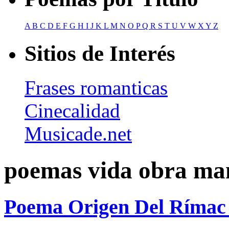
A
B
C
D
E
F
G
H
I
J
K
L
M
N
O
P
Q
R
S
T
U
V
W
X
Y
Z
Sitios de Interés
Frases romanticas
Cinecalidad
Musicade.net
poemas vida obra ma
Poema Origen Del Rímac