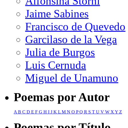
Alfonsina Storni
Jaime Sabines
Francisco de Quevedo
Garcilaso de la Vega
Julia de Burgos
Luis Cernuda
Miguel de Unamuno
Poemas por Autor
A
B
C
D
E
F
G
H
I
J
K
L
M
N
O
P
Q
R
S
T
U
V
W
X
Y
Z
Poemas por Título