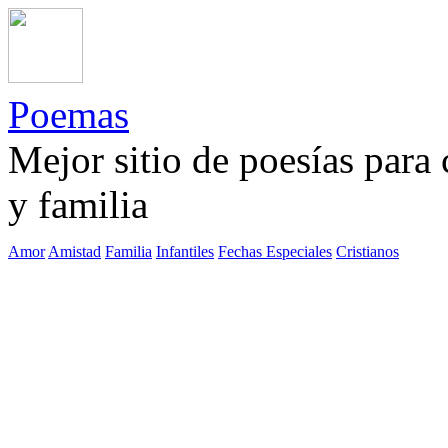
Poemas
Mejor sitio de poesías para
y familia
Amor
Amistad
Familia
Infantiles
Fechas Especiales
Cristianos