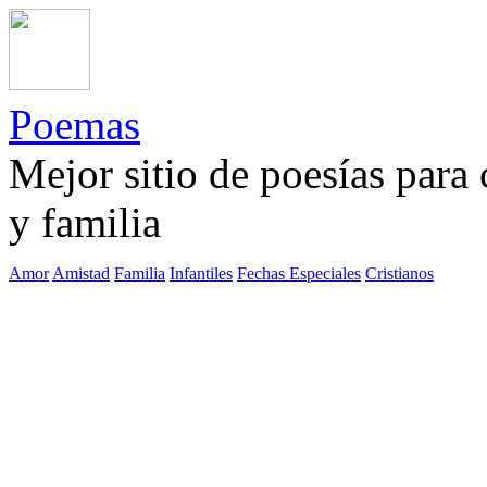
Poemas
Mejor sitio de poesías para
y familia
Amor
Amistad
Familia
Infantiles
Fechas Especiales
Cristianos