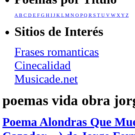
A
B
C
D
E
F
G
H
I
J
K
L
M
N
O
P
Q
R
S
T
U
V
W
X
Y
Z
Sitios de Interés
Frases romanticas
Cinecalidad
Musicade.net
poemas vida obra jor
Poema Alondras Que Muer