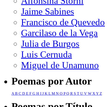
Alfonsina Storni
Jaime Sabines
Francisco de Quevedo
Garcilaso de la Vega
Julia de Burgos
Luis Cernuda
Miguel de Unamuno
Poemas por Autor
A
B
C
D
E
F
G
H
I
J
K
L
M
N
O
P
Q
R
S
T
U
V
W
X
Y
Z
Poemas por Título