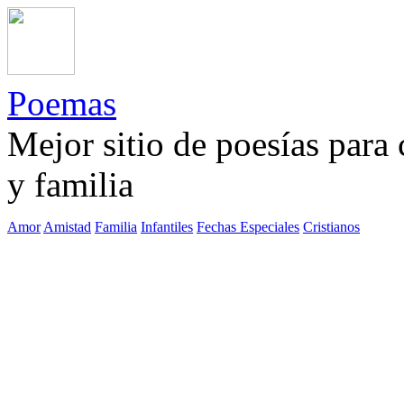
Poemas
Mejor sitio de poesías para
y familia
Amor
Amistad
Familia
Infantiles
Fechas Especiales
Cristianos