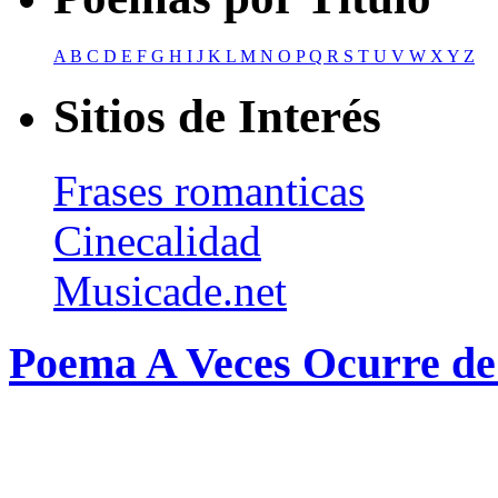
A
B
C
D
E
F
G
H
I
J
K
L
M
N
O
P
Q
R
S
T
U
V
W
X
Y
Z
Sitios de Interés
Frases romanticas
Cinecalidad
Musicade.net
Poema A Veces Ocurre de