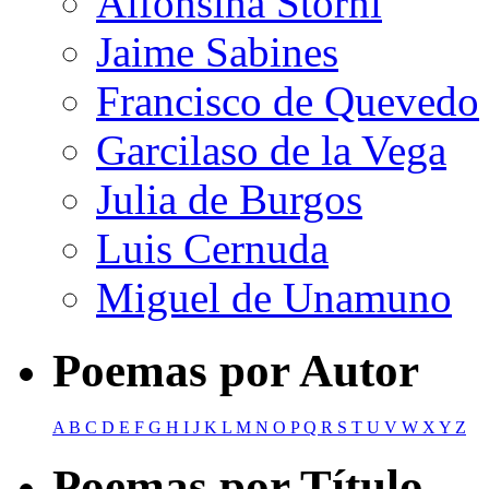
Alfonsina Storni
Jaime Sabines
Francisco de Quevedo
Garcilaso de la Vega
Julia de Burgos
Luis Cernuda
Miguel de Unamuno
Poemas por Autor
A
B
C
D
E
F
G
H
I
J
K
L
M
N
O
P
Q
R
S
T
U
V
W
X
Y
Z
Poemas por Título