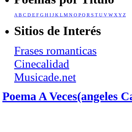
A
B
C
D
E
F
G
H
I
J
K
L
M
N
O
P
Q
R
S
T
U
V
W
X
Y
Z
Sitios de Interés
Frases romanticas
Cinecalidad
Musicade.net
Poema A Veces(angeles Ca