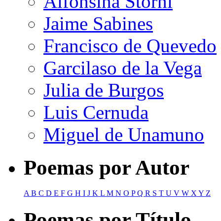
Alfonsina Storni
Jaime Sabines
Francisco de Quevedo
Garcilaso de la Vega
Julia de Burgos
Luis Cernuda
Miguel de Unamuno
Poemas por Autor
A
B
C
D
E
F
G
H
I
J
K
L
M
N
O
P
Q
R
S
T
U
V
W
X
Y
Z
Poemas por Título