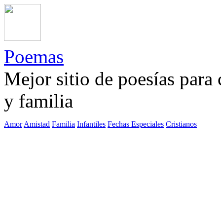
Poemas
Mejor sitio de poesías para
y familia
Amor
Amistad
Familia
Infantiles
Fechas Especiales
Cristianos